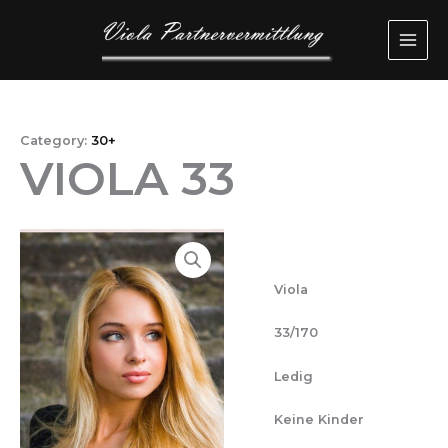
Przejdź
MAI
do
ME
treści
Category:
30+
VIOLA 33
Viola
33/170
Ledig
Keine Kinder