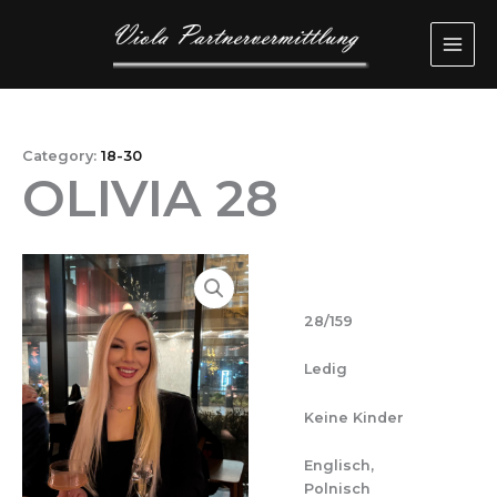
Przejdź
MAI
do
ME
treści
Category:
18-30
OLIVIA 28
28/159
Ledig
Keine Kinder
Englisch,
Polnisch