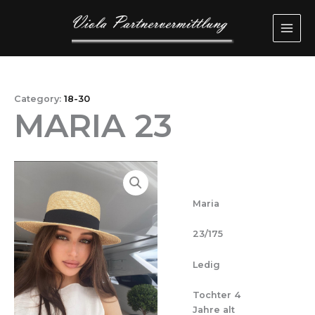
Przejdź
MAI
do
ME
treści
Category:
18-30
MARIA 23
Maria
23/175
Ledig
Tochter 4
Jahre alt