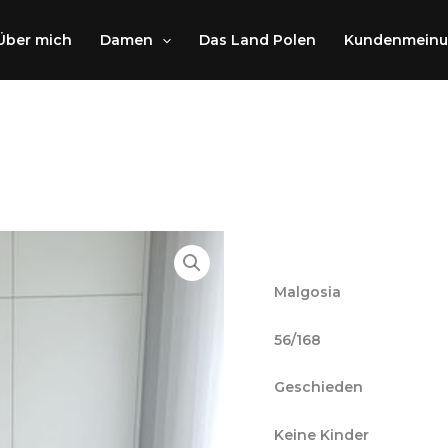
Über mich
Damen
Das Land Polen
Kundenmein
Malgosia
56/168
Geschieden
Keine Kinder