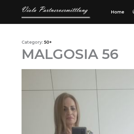
Przejdź
do
Home
treści
Category:
50+
MALGOSIA 56