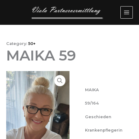
Przejdź
MAI
do
ME
treści
Category:
50+
MAIKA 59
MAIKA
59/164
Geschieden
Krankenpflegerin