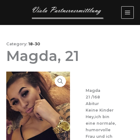
Przejdź
MAI
do
ME
treści
Category:
18-30
Magda, 21
Magda
21 /168
Abitur
Keine Kinder
Hey,ich bin
eine normale,
humorvolle
Frau und ich