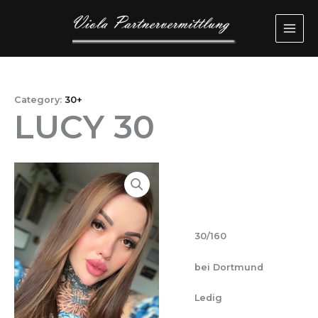
Przejdź
MAI
do
ME
treści
Category:
30+
LUCY 30
30/160
bei Dortmund
Ledig