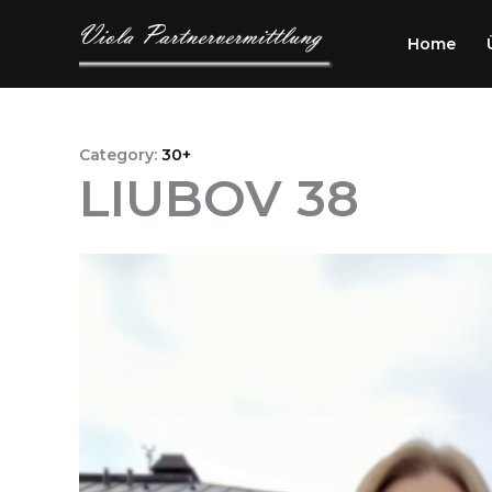
Przejdź
do
Home
treści
Category:
30+
LIUBOV 38