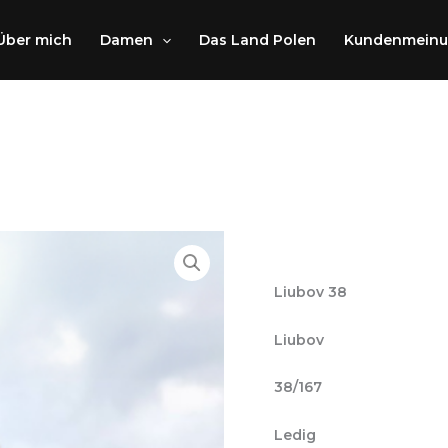
Über mich
Damen
Das Land Polen
Kundenmein
Liubov 38
Liubov
38/167
Ledig