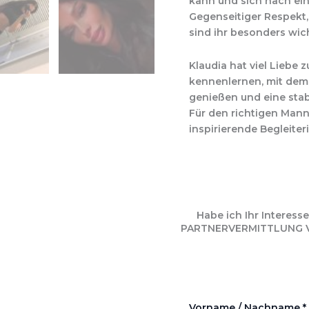
kann und sich nach ein
Gegenseitiger Respekt,
sind ihr besonders wich
Klaudia hat viel Lieb
kennenlernen, mit dem 
genießen und eine stab
Für den richtigen Mann 
inspirierende Begleite
Habe ich Ihr Interes
PARTNERVERMITTLUNG VIO
Vorname / Nachname
*