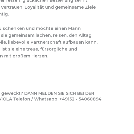
er festen, glücklichen Beziehung sehnt.
 Vertrauen, Loyalität und gemeinsame Ziele
tig.
e zu schenken und möchte einen Mann
sie gemeinsam lachen, reisen, den Alltag
ile, liebevolle Partnerschaft aufbauen kann.
ist sie eine treue, fürsorgliche und
rin mit großem Herzen.
se geweckt? DANN MELDEN SIE SICH BEI DER
LA Telefon / Whatsapp: +49152 - 54060894