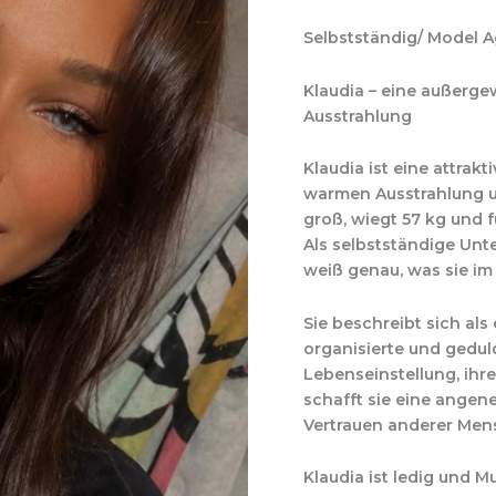
Selbstständig/ Model 
Klaudia – eine außerge
Ausstrahlung
Klaudia ist eine attrak
warmen Ausstrahlung u
groß, wiegt 57 kg und f
Als selbstständige Unte
weiß genau, was sie im
Sie beschreibt sich als
organisierte und geduld
Lebenseinstellung, ihre
schafft sie eine ange
Vertrauen anderer Men
Klaudia ist ledig und M