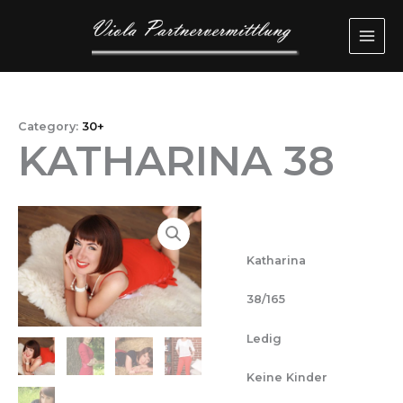
Przejdź
MAI
do
ME
treści
Category:
30+
KATHARINA 38
Katharina
38/165
Ledig
Keine Kinder