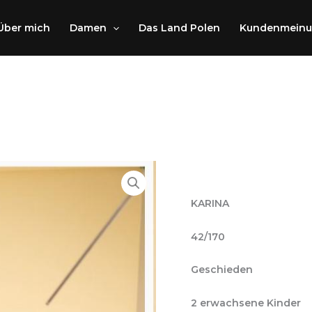
Über mich
Damen
Das Land Polen
Kundenmein
KARINA
42/170
Geschieden
2 erwachsene Kinder