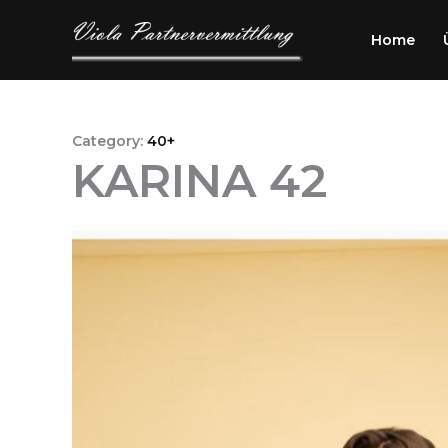
Przejdź
do
Home
treści
Category:
40+
KARINA 42