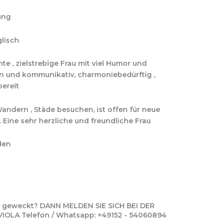
ung
glisch
ente , zielstrebige Frau mit viel Humor und
ffen und kommunikativ, charmoniebedürftig ,
bereit
 Wandern , Städe besuchen, ist offen für neue
 Eine sehr herzliche und freundliche Frau
den
se geweckt? DANN MELDEN SIE SICH BEI DER
LA Telefon / Whatsapp: +49152 - 54060894