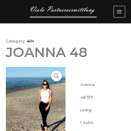
Przejdź
MAI
do
ME
treści
Category:
40+
JOANNA 48
Joanna
48/157
Ledig
1 Sohn