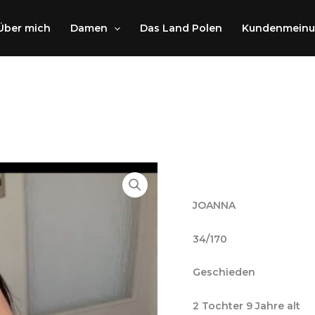
Über mich
Damen
Das Land Polen
Kundenmein
JOANNA
34/170
Geschieden
2 Tochter 9 Jahre alt