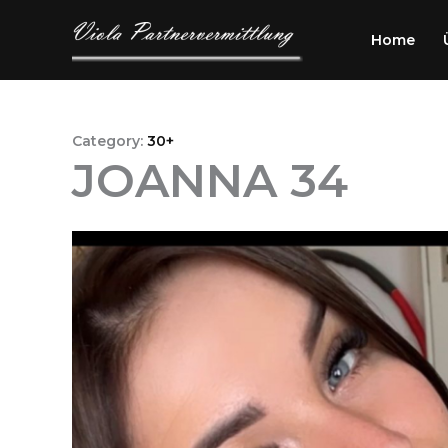
Przejdź
do
Home
treści
Category:
30+
JOANNA 34