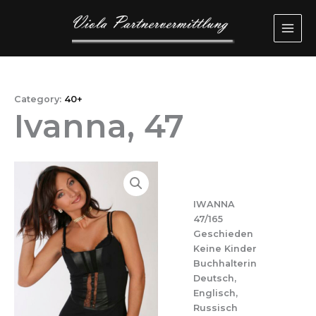
Przejdź
MAI
do
ME
treści
Category:
40+
Ivanna, 47
IWANNA
47/165
Geschieden
Keine Kinder
Buchhalterin
Deutsch,
Englisch,
Russisch