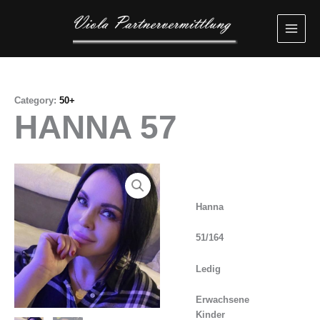
Przejdź
MAI
do
MEN
treści
Category:
50+
HANNA 57
Hanna
51/164
Ledig
Erwachsene
Kinder