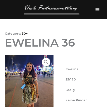
Przejdź
MAI
do
ME
treści
Category:
30+
EWELINA 36
Ewelina
35/170
Ledig
Keine Kinder