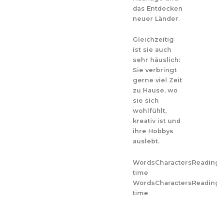
das Entdecken
neuer Länder.
Gleichzeitig
ist sie auch
sehr häuslich:
Sie verbringt
gerne viel Zeit
zu Hause, wo
sie sich
wohlfühlt,
kreativ ist und
ihre Hobbys
auslebt.
Words
Characters
Readin
time
Words
Characters
Readin
time