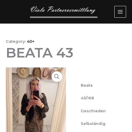
Przejdź
MAI
do
ME
treści
Category:
40+
BEATA 43
Beata
43/168
Geschieden
Selbständig