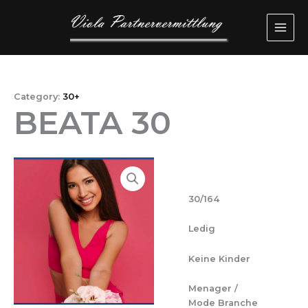
Przejdź
MAI
do
ME
treści
Category:
30+
BEATA 30
30/164
Ledig
Keine Kinder
Menager /
Mode Branche