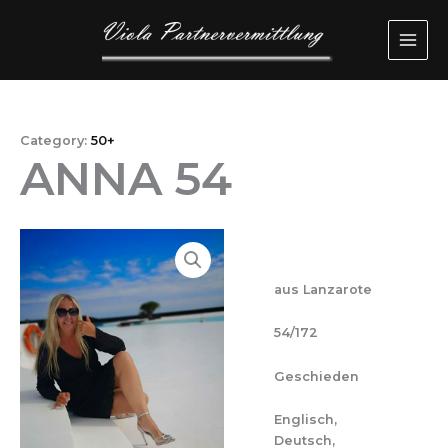
Przejdź
MAI
do
ME
treści
Category:
50+
ANNA 54
aus Lanzarote
54/172
Geschieden
Englisch,
Deutsch,