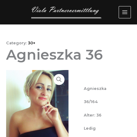
Przejdź
MAI
do
ME
treści
Category:
30+
Agnieszka 36
Agnieszka
36/164
Alter: 36
Ledig